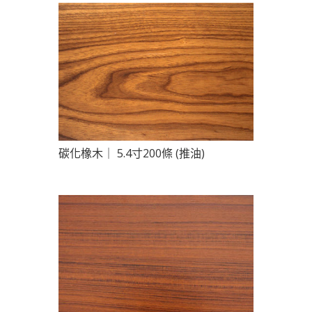
碳化橡木｜ 5.4寸200條 (推油)