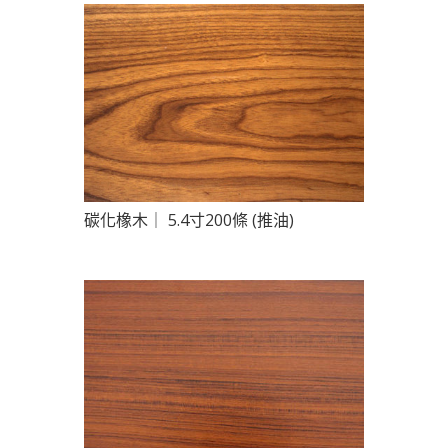
碳化橡木｜ 5.4寸200條 (推油)