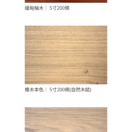
緬甸柚木｜ 5寸200條
橡木本色｜ 5寸200條(自然木結)