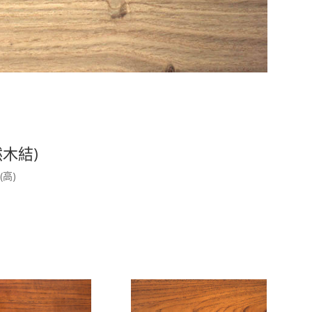
然木結)
(高)