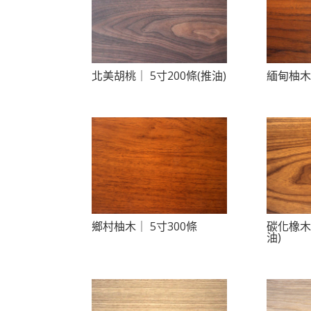
北美胡桃｜ 5寸200條(推油)
緬甸柚木｜
鄉村柚木｜ 5寸300條
碳化橡木｜
油)