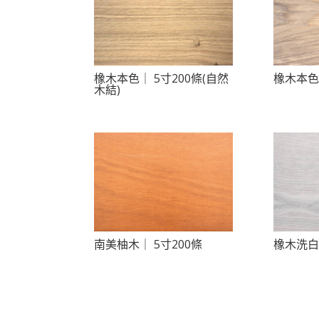
橡木本色｜ 5寸200條(自然
橡木本色｜
木結)
南美柚木｜ 5寸200條
橡木洗白｜