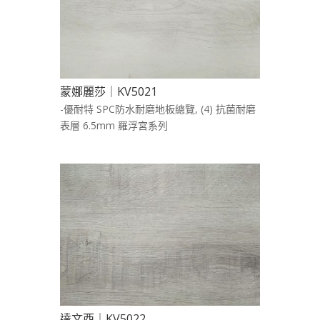
蒙娜麗莎｜KV5021
-優耐特 SPC防水耐磨地板總覽
,
(4) 抗菌耐磨
表層 6.5mm 羅浮宮系列
達文西｜KV5022