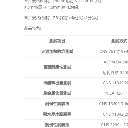
單片規格(公制): 230mm(寬) X 1212mm(長)
X 5mm(高)＋1.5mm(IXPE泡綿)
單片規格(台制): 7.8寸(寬)x4尺(長)x2分(高)
產品特色:
測試項目
測試方式
火源加熱防焰測試
CNS 7614(1994
ASTM D4060
表面耐磨性測試
耐耗終點-350
甲醛釋出量測試
CNS 11342(2
重金屬含量測試
NIEA R201.
耐候性試驗法
CNS 15200-7-6
吸水厚度膨脹率
CNS 11342(2
防滑性試驗法
CNS 3299-12(