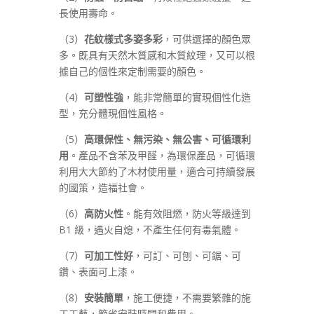
長使用壽命。
（3）
花紋樣式多姿多彩
，可供選擇的顏色眾
多。既具有天然木質感和木質紋理，又可以根
據自己的個性來定制需要的顏色。
（4）
可塑性強
，能非常簡單的實現個性化造
型，充分體現個性風格。
（5）
高環保性、無污染、無公害、可循環利
用
。產品不含苯及甲醛，為環保產品，可循環
利用大大節約了木材使用量，適合可持續發展
的國策，造福社會。
（6）
高防火性
。能有效阻燃，防火等級達到
B1 級，遇火自熄，不產生任何有毒氣體。
（7）
可加工性好
，可訂、可刨、可鋸、可
鑽、表面可上漆。
（8）
安裝簡單
，施工便捷，不需要繁雜的施
工工藝，節省安裝時間和費用。