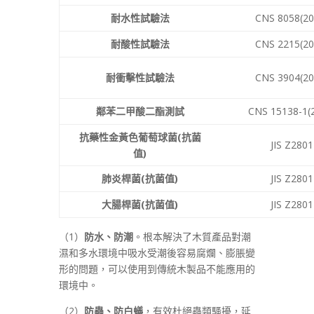
耐水性試驗法
CNS 8058(20
耐酸性試驗法
CNS 2215(20
耐衝擊性試驗法
CNS 3904(20
鄰苯二甲酸二酯測試
CNS 15138-1(
抗藥性金黃色葡萄球菌
(抗菌
JIS Z2801
值)
肺炎桿菌(抗菌值)
JIS Z2801
大腸桿菌(抗菌值)
JIS Z2801
（1）
防水、防潮
。根本解決了木質產品對潮
濕和多水環境中吸水受潮後容易腐爛、膨脹變
形的問題，可以使用到傳統木製品不能應用的
環境中。
（2）
防蟲、防白蟻
，有效杜絕蟲類騷擾，延