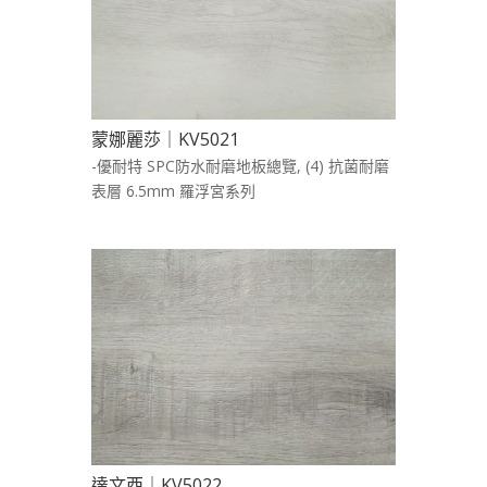
蒙娜麗莎｜KV5021
-優耐特 SPC防水耐磨地板總覽
,
(4) 抗菌耐磨
表層 6.5mm 羅浮宮系列
達文西｜KV5022