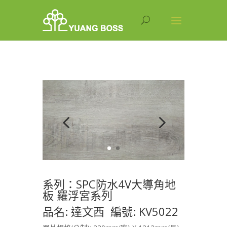
系列：SPC防水4V大導角地
板 羅浮宮系列
品名: 達文西 編號: KV5022