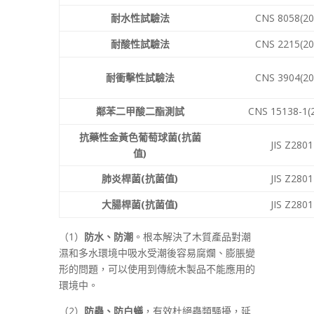
耐水性試驗法
CNS 8058(20
耐酸性試驗法
CNS 2215(20
耐衝擊性試驗法
CNS 3904(20
鄰苯二甲酸二酯測試
CNS 15138-1(
抗藥性金黃色葡萄球菌
(抗菌
JIS Z2801
值)
肺炎桿菌(抗菌值)
JIS Z2801
大腸桿菌(抗菌值)
JIS Z2801
（1）
防水、防潮
。根本解決了木質產品對潮
濕和多水環境中吸水受潮後容易腐爛、膨脹變
形的問題，可以使用到傳統木製品不能應用的
環境中。
（2）
防蟲、防白蟻
，有效杜絕蟲類騷擾，延