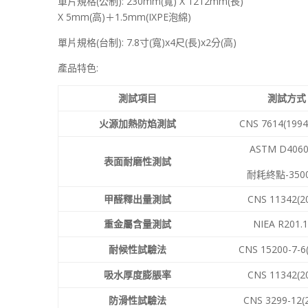
單片規格(公制): 230mm(寬) X 1212mm(長)
X 5mm(高)＋1.5mm(IXPE泡綿)
單片規格(台制): 7.8寸(寬)x4尺(長)x2分(高)
產品特色:
測試項目
測試方式
火源加熱防焰測試
CNS 7614(1994
ASTM D4060
表面耐磨性測試
耐耗終點-350
甲醛釋出量測試
CNS 11342(2
重金屬含量測試
NIEA R201.
耐候性試驗法
CNS 15200-7-6
吸水厚度膨脹率
CNS 11342(2
防滑性試驗法
CNS 3299-12(