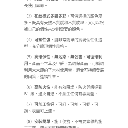
長使用壽命。
（3）
花紋樣式多姿多彩
，可供選擇的顏色眾
多。既具有天然木質感和木質紋理，又可以根
據自己的個性來定制需要的顏色。
（4）
可塑性強
，能非常簡單的實現個性化造
型，充分體現個性風格。
（5）
高環保性、無污染、無公害、可循環利
用
。產品不含苯及甲醛，為環保產品，可循環
利用大大節約了木材使用量，適合可持續發展
的國策，造福社會。
（6）
高防火性
。能有效阻燃，防火等級達到
B1 級，遇火自熄，不產生任何有毒氣體。
（7）
可加工性好
，可訂、可刨、可鋸、可
鑽、表面可上漆。
（8）
安裝簡單
，施工便捷，不需要繁雜的施
工工藝，節省安裝時間和費用。