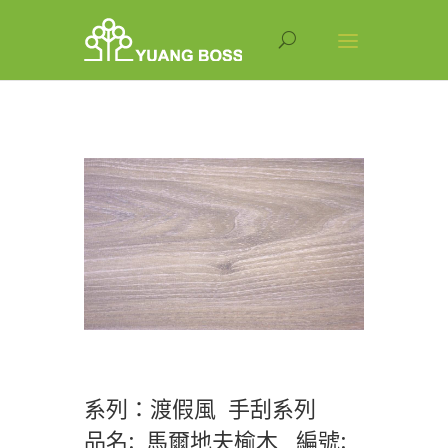
系列：渡假風 手刮系列
品名: 馬爾地夫榆木 編號: