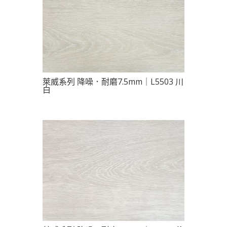
萊威系列 降噪．耐磨7.5mm｜L5503 川
白