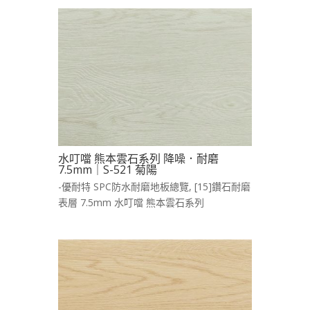
水叮噹 熊本雲石系列 降噪．耐磨
7.5mm｜S-521 菊陽
-優耐特 SPC防水耐磨地板總覽
,
[15]鑽石耐磨
表層 7.5mm 水叮噹 熊本雲石系列