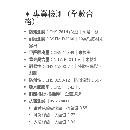
✦ 專業檢測（全數合
格）
防焰測試
：CNS 7614 (A法)｜防焰一級
耐磨測試
：ASTM D4060｜10萬轉底材未
露出
甲醛釋出量
：CNS 11349｜未檢出
重金屬含量
：NIEA R201.15C｜未檢出
耐候性
：CNS 15200-7-6｜外觀無龜裂、
剝離
防滑性
：CNS 3299-12｜防滑係數 0.667
吸水膨脹率
：CNS 11342｜0
耐酸/耐水/耐衝擊
：全面通過
抗菌測試（JIS Z2801）
金黃色葡萄球菌：抗菌值 3.55
肺炎桿菌：抗菌值 2.77
大腸桿菌：抗菌值 3.04