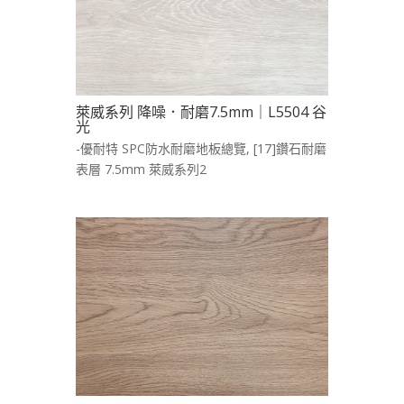
萊威系列 降噪．耐磨7.5mm｜L5504 谷
光
-優耐特 SPC防水耐磨地板總覽
,
[17]鑽石耐磨
表層 7.5mm 萊威系列2