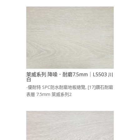
萊威系列 降噪．耐磨7.5mm｜L5503 川
白
-優耐特 SPC防水耐磨地板總覽
,
[17]鑽石耐磨
表層 7.5mm 萊威系列2