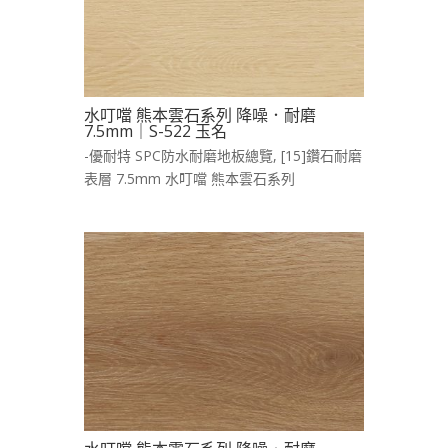
水叮噹 熊本雲石系列 降噪．耐磨
7.5mm｜S-522 玉名
-優耐特 SPC防水耐磨地板總覽
,
[15]鑽石耐磨
表層 7.5mm 水叮噹 熊本雲石系列