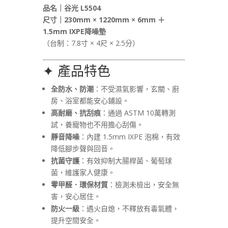
品名｜谷光 L5504
尺寸｜230mm × 1220mm × 6mm ＋
1.5mm IXPE降噪墊
（台制：7.8寸 × 4尺 × 2.5分）
✦ 產品特色
全防水、防潮
：不受濕氣影響，玄關、廚
房、浴室都能安心鋪設。
高耐磨、抗刮痕
：通過 ASTM 10萬轉測
試，養寵物也不用擔心刮傷。
靜音降噪
：內建 1.5mm IXPE 泡棉，有效
降低腳步聲與回音。
抗菌守護
：有效抑制大腸桿菌、葡萄球
菌，維護家人健康。
零甲醛．環保材質
：檢測未檢出，安全無
害，安心居住。
防火一級
：遇火自熄，不釋放有毒氣體，
提升空間安全。