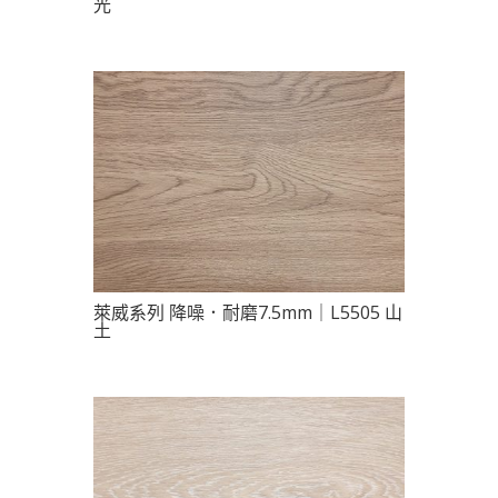
光
萊威系列 降噪．耐磨7.5mm｜L5505 山
土