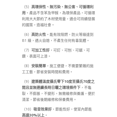
（5）
高環保性、無污染、無公害、可循環利
用
。產品不含苯及甲醛，為環保產品，可循環
利用大大節約了木材使用量，適合可持續發展
的國策，造福社會。
（6）
高防火性
。能有效阻燃，防火等級達到
B1 級，遇火自熄，不產生任何有毒氣體。
（7）
可加工性好
，可釘、可刨、可鋸、可
鑽、表面可上漆。
（8）
安裝簡單
，施工便捷，不需要繁雜的施
工工藝，節省安裝時間和費用。
（9）
建築體溫度攝氏零下10度至攝氏70度之
間且並無連續長時日曬之環境條件下
，不龜
裂，不膨脹，不變形，無需維修與養護，便於
清潔，節省後期維修和保養費用。
（10）
吸音效果好
，節能性好，使室內節能
高達30%以上
。