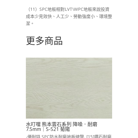
（11）SPC地板相對LVT\WPC地板來說投資
成本少見效快、人工少、勞動強度小、環境整
潔。
更多商品
水叮噹 熊本雲石系列 降噪．耐磨
7.5mm｜S-521 菊陽
-優耐特 SPC防水耐磨地板總覽
,
[15]鑽石耐磨