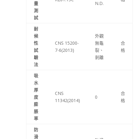
量
N.D.
測
試
耐
候
外觀
性
CNS 15200-
無龜
合
試
7-6(2013)
裂、
格
驗
剝離
法
吸
水
厚
CNS
合
度
0
11342(2014)
格
膨
脹
率
防
滑