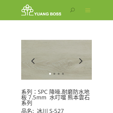
系列：SPC 降噪.耐磨防水地
板 7.5mm 水叮噹 熊本雲石
系列
品名: 冰川 S-527