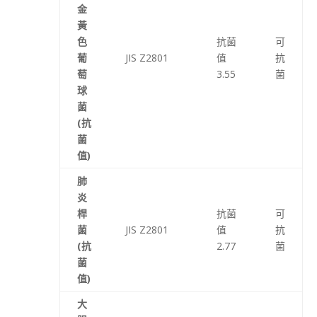
金
黃
色
抗菌
可
葡
JIS Z2801
值
抗
萄
3.55
菌
球
菌
(抗
菌
值)
肺
炎
桿
抗菌
可
菌
JIS Z2801
值
抗
(抗
2.77
菌
菌
值)
大