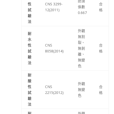
防滑
性
CNS 3299-
合
係數
試
12(2011)
格
0.667
驗
法
外觀
耐
無割
水
裂、
性
CNS
合
無剝
試
8058(2014)
格
離、
驗
無變
法
色
耐
酸
外觀
性
CNS
合
無變
試
2215(2012)
格
色
驗
法
耐
外觀