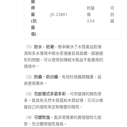
腸
桿
抗菌
可
菌
JIS Z2801
值
抗
(抗
3.04
菌
菌
值)
（1）
防水、防潮
。根本解決了木質產品對潮
濕和多水環境中吸水受潮後容易腐爛、膨脹變
形的問題，可以使用到傳統木製品不能應用的
環境中。
（2）
防蟲、防白蟻
，有效杜絕蟲類騷擾，延
長使用壽命。
（3）
花紋樣式多姿多彩
，可供選擇的顏色眾
多。既具有天然木質感和木質紋理，又可以根
據自己的個性來定制需要的顏色。
（4）
可塑性強
，能非常簡單的實現個性化造
型，充分體現個性風格。