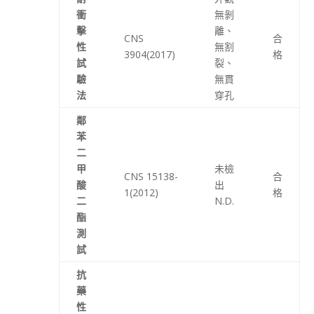
衝
無剝
擊
離、
CNS
合
性
無割
3904(2017)
格
試
裂、
驗
無貫
法
穿孔
鄰
苯
二
甲
未檢
CNS 15138-
合
酸
出
1(2012)
格
二
N.D.
酯
測
試
抗
藥
性