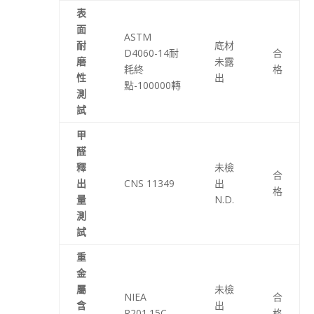
表
面
ASTM
耐
底材
D4060-14耐
合
磨
未露
耗終
格
性
出
點-100000轉
測
試
甲
醛
釋
未檢
合
出
CNS 11349
出
格
量
N.D.
測
試
重
金
屬
未檢
NIEA
合
含
出
R201.15C
格