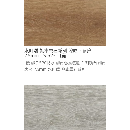
水叮噹 熊本雲石系列 降噪．耐磨
7.5mm｜S-523 山鹿
-優耐特 SPC防水耐磨地板總覽
,
[15]鑽石耐磨
表層 7.5mm 水叮噹 熊本雲石系列