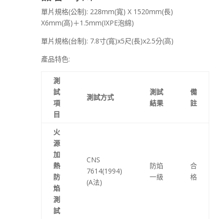
單片規格(公制): 228mm(寬) X 1520mm(長)
X6mm(高)＋1.5mm(IXPE泡綿)
單片規格(台制): 7.8寸(寬)x5尺(長)x2.5分(高)
產品特色:
測
試
測試
備
測試方式
項
結果
註
目
火
源
加
CNS
熱
防焰
合
7614(1994)
防
一級
格
(A法)
焰
測
試