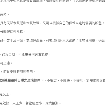
水環境中吸水受潮後容易腐爛、膨脹變形的問題，可以使用到傳統木製品
壽命。
具有天然木質感和木質紋理，又可以根據自己的個性來定制需要的顏色。
分體現個性風格。
品不含苯及甲醛，為環保產品，可循環利用大大節約了木材使用量，適合
級，遇火自熄，不產生任何有毒氣體。
可上漆。
，節省安裝時間和費用。
並無連續長時日曬之環境條件下
，不龜裂，不膨脹，不變形，無需維修與
0%以上
。
本少見效快、人工少、勞動強度小、環境整潔。