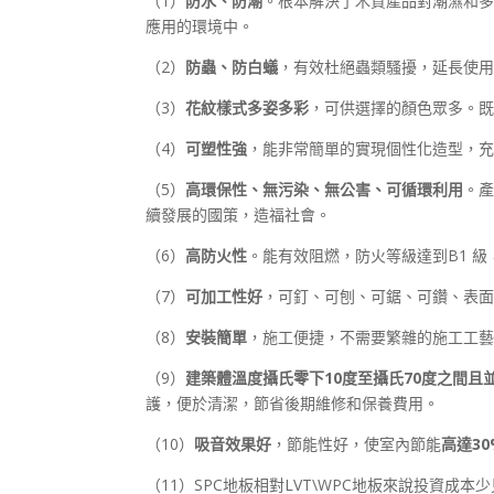
（1）
防水、防潮
。根本解決了木質產品對潮濕和多
應用的環境中。
（2）
防蟲、防白蟻
，有效杜絕蟲類騷擾，延長使用
（3）
花紋樣式多姿多彩
，可供選擇的顏色眾多。既
（4）
可塑性強
，能非常簡單的實現個性化造型，充
（5）
高環保性、無污染、無公害、可循環利用
。產
續發展的國策，造福社會。
（6）
高防火性
。能有效阻燃，防火等級達到B1 
（7）
可加工性好
，可釘、可刨、可鋸、可鑽、表面
（8）
安裝簡單
，施工便捷，不需要繁雜的施工工藝
（9）
建築體溫度攝氏零下10度至攝氏70度之間且
護，便於清潔，節省後期維修和保養費用。
（10）
吸音效果好
，節能性好，使室內節能
高達3
（11）SPC地板相對LVT\WPC地板來說投資成