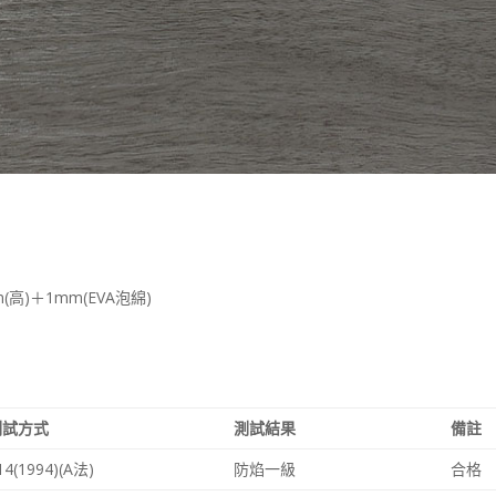
mm(高)＋1mm(EVA泡綿)
測試方式
測試結果
備註
14(1994)(A法)
防焰一級
合格