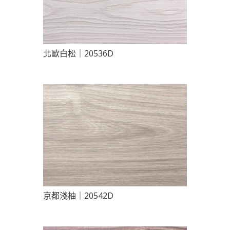
北歐白松｜20536D
京都淺柚｜20542D