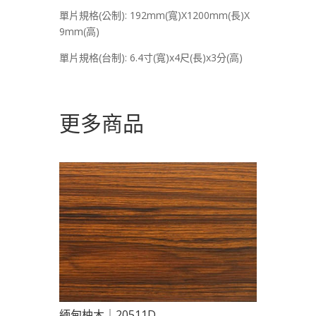
單片規格(公制): 192mm(寬)X1200mm(長)X
9mm(高)
單片規格(台制): 6.4寸(寬)x4尺(長)x3分(高)
更多商品
緬甸柚木｜20511D