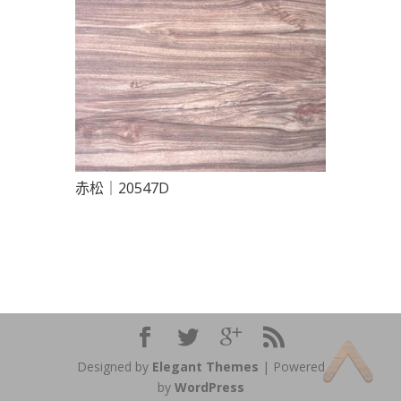
赤松｜20547D
Designed by
Elegant Themes
| Powered
by
WordPress