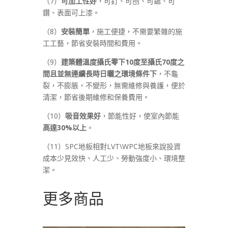
（7）
可加工性好
，可釘、可刨、可鋸、可
鑽、表面可上漆。
（8）
安裝簡單
，施工便捷，不需要繁雜的施
工工藝，節省安裝時間和費用。
（9）
建築體溫度攝氏零下10度至攝氏70度之
間且並無連續長時日曬之環境條件下
，不龜
裂，不膨脹，不變形，無需維修與養護，便於
清潔，節省後期維修和保養費用。
（10）
吸音效果好
，節能性好，使室內節能
高達30%以上
。
（11）SPC地板相對LVT\WPC地板來說投資
成本少見效快、人工少、勞動強度小、環境整
潔。
更多商品