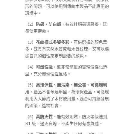
形的問題，可以使用到傳統木製品不能應用的
環境中。
（2）
防蟲、防白蟻
，有效杜絕蟲類騷擾，延
長使用壽命。
（3）
花紋樣式多姿多彩
，可供選擇的顏色眾
多。既具有天然木質感和木質紋理，又可以根
據自己的個性來定制需要的顏色。
（4）
可塑性強
，能非常簡單的實現個性化造
型，充分體現個性風格。
（5）
高環保性、無污染、無公害、可循環利
用
。產品不含苯及甲醛，為環保產品，可循環
利用大大節約了木材使用量，適合可持續發展
的國策，造福社會。
（6）
高防火性
。能有效阻燃，防火等級達到
B1 級，遇火自熄，不產生任何有毒氣體。