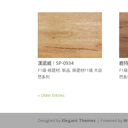
漢諾威｜SP-0934
鹿特
F1級-綠建材
,
新品
,
綠建材F1級 大自
F1
然系列
然系
« Older Entries
Designed by
Elegant Themes
| Powered by
W