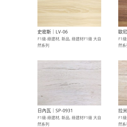
史密斯｜LV-06
歐尼
F1級-綠建材
,
新品
,
綠建材F1級 大自
F1
然系列
然系
日內瓦｜SP-0931
拉米
F1級-綠建材
,
新品
,
綠建材F1級 大自
F1
然系列
然系