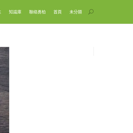
性
知識庫
聯絡勇柏
首頁
未分類