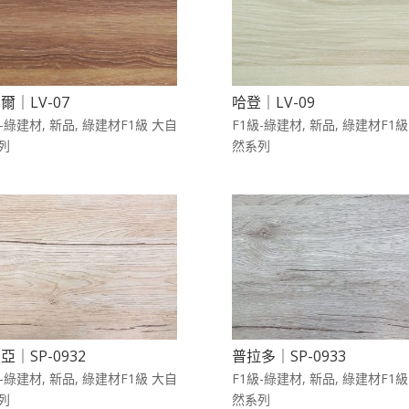
爾｜LV-07
哈登｜LV-09
級-綠建材
,
新品
,
綠建材F1級 大自
F1級-綠建材
,
新品
,
綠建材F1級
列
然系列
亞｜SP-0932
普拉多｜SP-0933
級-綠建材
,
新品
,
綠建材F1級 大自
F1級-綠建材
,
新品
,
綠建材F1級
列
然系列