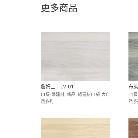
更多商品
詹姆士｜LV-01
布萊
F1級-綠建材
,
新品
,
綠建材F1級 大自
F1
然系列
然系