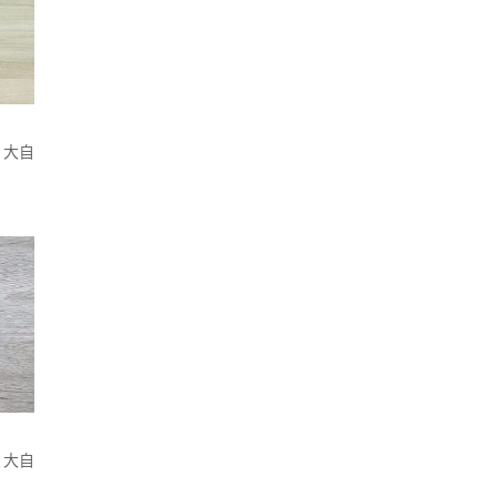
 大自
 大自