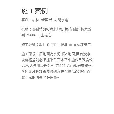
施工案例
客戶：樹林 新興街 友間水電
選材：優耐特SPC防水地板 抗菌.耐磨 板岩系
列 76606 青山板岩
施工坪數：8坪 衛浴間 牆.地面 直貼鋪施工
施工環境：原地面為水泥 牆&地面,因有洩水
坡度極差則必須抓準垂直水平來施作且難度較
高,客人選用板岩系列 76606 青山板岩來施作,
灰色系地板鋪後整體環境更沉穩,鋪設後的質
感非常的漂亮也好保養~