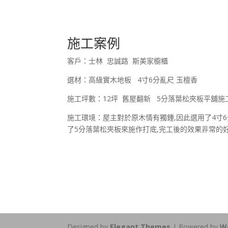
施工案例
客戶：士林 忠誠路 斯美家櫥櫃
選材：高級實木地板 4寸6分亂尺 玉檀香
施工坪數：12坪 舊屋翻新 5分落葉松夾板平舖施
施工環境：屋主對於原木情有獨鍾,因此選用了4寸
了5分落葉松夾板來施作打底,完工後的效果非常的好
Designed by
Elegant Themes
| Powered by
W