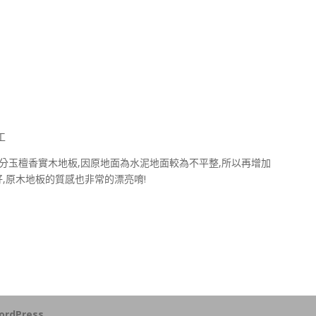
工
6分玉檀香實木地板,因原地面為水泥地面較為不平整,所以再增加
,原木地板的質感也非常的漂亮唷!
ordPress