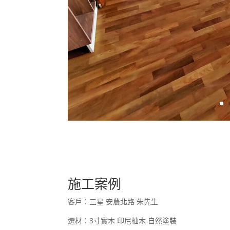
施工案例
客戶：三星 安農北路 朱先生
選材：3寸實木 印尼柚木 自然塗裝