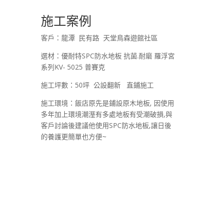
施工案例
客戶：龍潭 民有路 天堂鳥森遊館社區
選材：優耐特SPC防水地板 抗菌.耐磨 羅浮宮
系列KV- 5025 普賽克
施工坪數：50坪 公設翻新 直鋪施工
施工環境：飯店原先是鋪設原木地板, 因使用
多年加上環境潮溼有多處地板有受潮破損,與
客戶討論後建議他使用SPC防水地板,讓日後
的養護更簡單也方便~