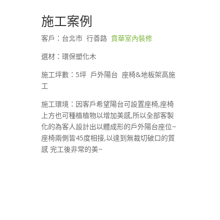
施工案例
客戶：台北市 行善路
賁華室內裝修
選材：環保塑化木
施工坪數：5坪 戶外陽台 座椅&地板架高施
工
施工環境：因客戶希望陽台可設置座椅,座椅
上方也可種植植物以增加美感,所以全部客製
化的為客人設計出以體成形的戶外陽台座位~
座椅兩側皆45度相接,以達到無裁切破口的質
感 完工後非常的美~