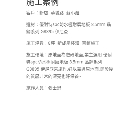
施工案例
客戶：新店 華城路 蘇小姐
選材：優耐特spc防水極耐磨地板 8.5mm 晶
鋼系列 G8895 伊尼亞
施工坪數：8坪 新成屋裝潢 直鋪施工
施工環境：原地面為磁磚地面,業主選用 優耐
特spc防水極耐磨地板 8.5mm 晶鋼系列
G8895 伊尼亞來施作,好以蓋過原地面,鋪設後
的質感非常的漂亮也好保養~
施作人員：張士恩