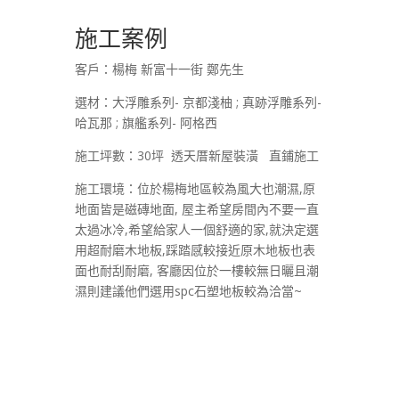
施工案例
客戶：楊梅 新富十一街 鄭先生
選材：大浮雕系列- 京都淺柚 ; 真跡浮雕系列-
哈瓦那 ; 旗艦系列- 阿格西
施工坪數：30坪 透天厝新屋裝潢 直鋪施工
施工環境：位於楊梅地區較為風大也潮濕,原
地面皆是磁磚地面, 屋主希望房間內不要一直
太過冰冷,希望給家人一個舒適的家,就決定選
用超耐磨木地板,踩踏感較接近原木地板也表
面也耐刮耐磨, 客廳因位於一樓較無日曬且潮
濕則建議他們選用spc石塑地板較為洽當~