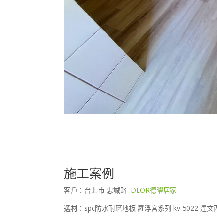
施工案例
客戶：台北市 忠誠路
DEOR德曜居家
選材：spc防水耐磨地板 羅浮宮系列 kv-5022 達文